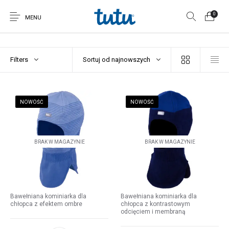
0
MENU
Filters
Sortuj od najnowszych
NOWOŚĆ
NOWOŚĆ
BRAK W MAGAZYNIE
BRAK W MAGAZYNIE
Bawełniana kominiarka dla
Bawełniana kominiarka dla
chłopca z efektem ombre
chłopca z kontrastowym
odcięciem i membraną