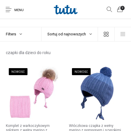
0
MENU
Filters
Sortuj od najnowszych
czapki dla dzieci do roku
NOWOŚĆ
NOWOŚĆ
Komplet z warkoczykowym
Włóczkowa czapka z wełny
splotem z wełny merino z
merino z pomponem i szerokimi